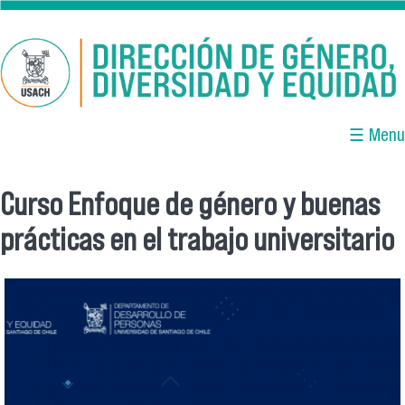
Pasar al contenido principal
☰ Menu
Curso Enfoque de género y buenas
Se encuentra usted aquí
prácticas en el trabajo universitario