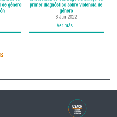
d de género
primer diagnóstico sobre violencia de
ión
género
8
Jun
2022
Ver más
as