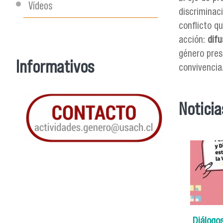
Vídeos
discriminac
conflicto q
acción:
difu
género prese
Informativos
convivencia
Noticia
Diálogos