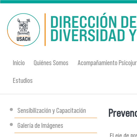
Pasar al contenido principal
Inicio
Quiénes Somos
Acompañamiento Psicojur
Estudios
Sensibilización y Capacitación
Prevenc
Se encu
Galería de Imágenes
El eje de p