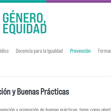
ídico
Docencia para la Igualdad
Prevención
Formac
ión y Buenas Prácticas
entra usted aquí
revención y promoción de buenas prácticas, tiene como objeti