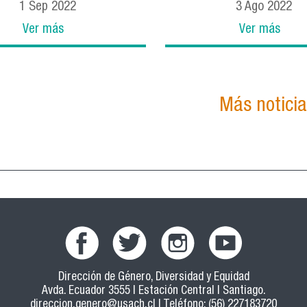
1
Sep
2022
3
Ago
2022
Ver más
Ver más
Más notici
Dirección de Género, Diversidad y Equidad
Avda. Ecuador 3555 | Estación Central | Santiago.
direccion.genero@usach.cl
| Teléfono: (56) 227183720