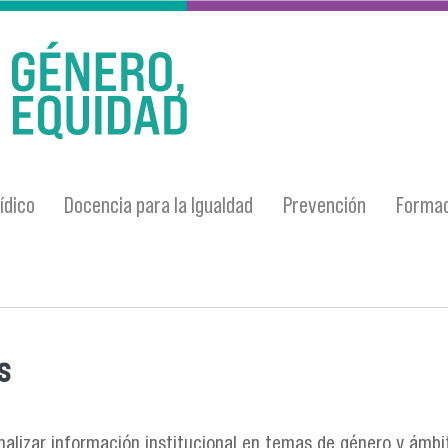
ídico
Docencia para la Igualdad
Prevención
Formac
s
entra usted aquí
nalizar información institucional en temas de género y ámbi