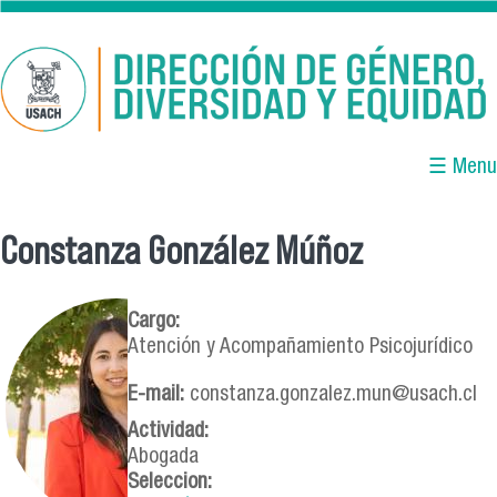
Pasar al contenido principal
☰ Menu
Constanza González Múñoz
Se encuentra usted aquí
Cargo:
Atención y Acompañamiento Psicojurídico
E-mail:
constanza.gonzalez.mun@usach.cl
Actividad:
Abogada
Seleccion: