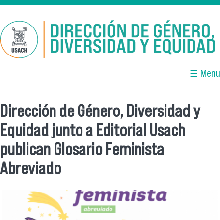
Pasar al contenido principal
☰ Menu
Dirección de Género, Diversidad y
Se encuentra usted aquí
Equidad junto a Editorial Usach
publican Glosario Feminista
Abreviado