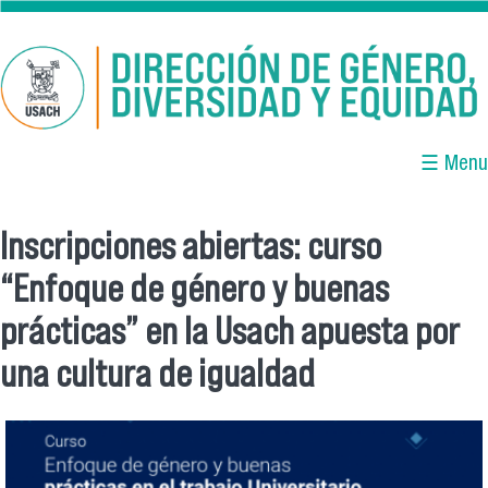
Pasar al contenido principal
☰ Menu
Inscripciones abiertas: curso
Se encuentra usted aquí
“Enfoque de género y buenas
prácticas” en la Usach apuesta por
una cultura de igualdad