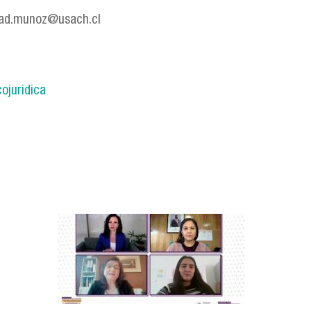
dad.munoz@usach.cl
ojuridica