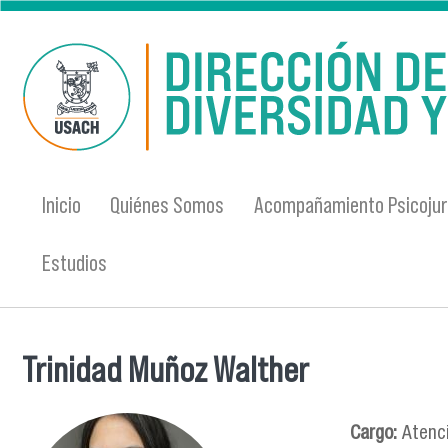
Pasar al contenido principal
Inicio
Quiénes Somos
Acompañamiento Psicojur
Estudios
Trinidad Muñoz Walther
Se encuentra usted aquí
Cargo:
Atenc