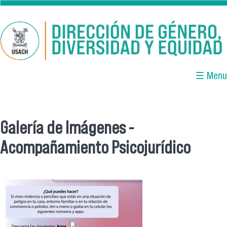
Pasar al contenido principal
☰ Menu
Galería de Imágenes -
Se encuentra usted aquí
Acompañamiento Psicojurídico